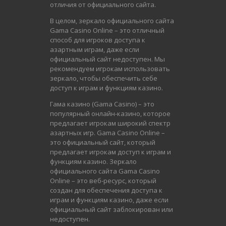
отличия от официального сайта.
В целом, зеркало официального сайта
Gama Casino Online – это отличный
способ для игроков доступа к
азартным играм, даже если
официальный сайт недоступен. Мы
рекомендуем игрокам использовать
зеркало, чтобы обеспечить себе
доступ к играм и функциям казино.
Гама казино (Gama Casino) – это
популярный онлайн-казино, которое
предлагает игрокам широкий спектр
азартных игр. Gama Casino Online –
это официальный сайт, который
предлагает игрокам доступ к играм и
функциям казино. Зеркало
официального сайта Gama Casino
Online – это веб-ресурс, который
создан для обеспечения доступа к
играм и функциям казино, даже если
официальный сайт заблокирован или
недоступен.