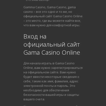
Gamma Casino, Gama Casino, gama
casino – все это одно и то же, но
официальный сайт Gama Casino Online
– это место, где вы можете найти все,
что вам нужно для комфортной игры.
Вход на
официальный сайт
Gama Casino Online
Для начала играть в Gama Casino
Online, вам нужно зарегистрироваться
на официальном сайте. Вам нужно
будет ввести некоторые сведения о
себе, такие как имя, фамилия, адрес
электронной почты и пароль. Это
необходимо для обеспечения
безопасности вашей игры и защиты
вашего счета.