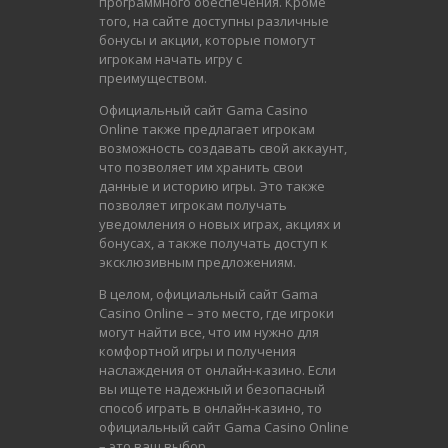
программного обеспечения. Кроме
того, на сайте доступны различные
бонусы и акции, которые помогут
игрокам начать игру с
преимуществом.
Официальный сайт Gama Casino
Online также предлагает игрокам
возможность создавать свой аккаунт,
что позволяет им хранить свои
данные и историю игры. Это также
позволяет игрокам получать
уведомления о новых играх, акциях и
бонусах, а также получать доступ к
эксклюзивным предложениям.
В целом, официальный сайт Gama
Casino Online – это место, где игроки
могут найти все, что им нужно для
комфортной игры и получения
наслаждения от онлайн-казино. Если
вы ищете надежный и безопасный
способ играть в онлайн-казино, то
официальный сайт Gama Casino Online
– это ваш выбор.