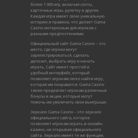
более 1 000 игр, включая слоты,
карточные игры, рулетку и другие.
Каждая игра имеет свою уникальную
историю и правила, что делает Gama
Casino интересным для игроков с
разными предпочтениями.
Официальный сайт Gama Casino – это
место, где игроки могут
зарегистрироваться, сделать
депозит, выбрать игру и начать
играть. Сайт имеет простой и
удобный интерфейс, который
позволяет игрокам легко найти игру,
которая им понравится. Gama Casino
также предлагает игрокам различные
бонусы и акции, которые могут
помочь им увеличить свои выигрыши.
Зеркало Gama Casino – это зеркало
официального сайта, которое
позволяет игрокам играть в онлайн-
казино, не открывая официального
сайта. Зеркало имеет те же функции,