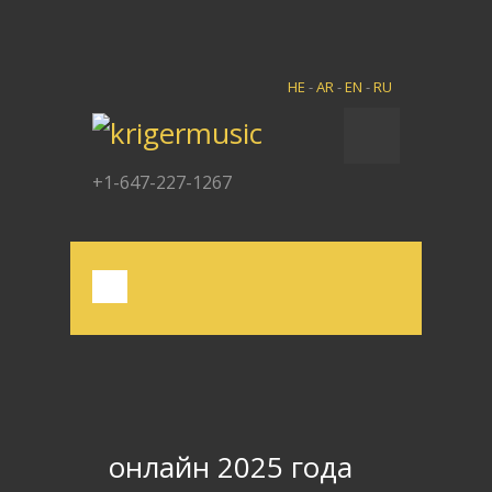
HE
AR
EN
RU
+1-647-227-1267
онлайн 2025 года