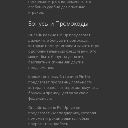
несколько игр одновременно, что
особенно удобно для опытных
игроков.
Бонусы и Промокоды
Онлайн казино Pin Up предлагает
различные бонусы и промокоды,
которые помогут игрокам начать игру
с дополнительными средствами. Это
может быть бонус на депозит,
бесплатные спины или другие
предложения.
Кроме того, онлайн казино Pin Up
предлагает программу лояльности,
которая позволяет игрокам получать
бонусы и преимущества за свою
фидельность.
Онлайн казино Pin Up также
предлагает 24/7 поддержку, которая
поможет игрокам решить любые
вопросы или проблемы.