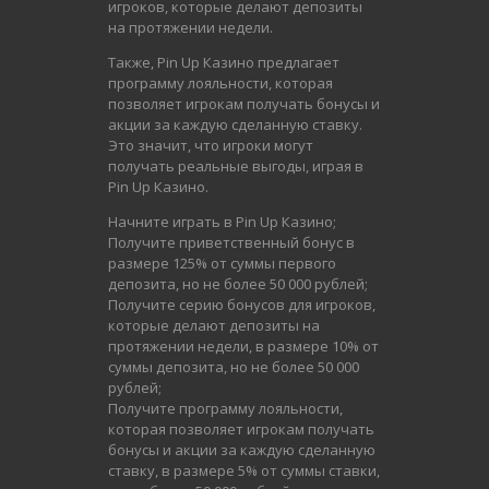
игроков, которые делают депозиты
на протяжении недели.
Также, Pin Up Казино предлагает
программу лояльности, которая
позволяет игрокам получать бонусы и
акции за каждую сделанную ставку.
Это значит, что игроки могут
получать реальные выгоды, играя в
Pin Up Казино.
Начните играть в Pin Up Казино;
Получите приветственный бонус в
размере 125% от суммы первого
депозита, но не более 50 000 рублей;
Получите серию бонусов для игроков,
которые делают депозиты на
протяжении недели, в размере 10% от
суммы депозита, но не более 50 000
рублей;
Получите программу лояльности,
которая позволяет игрокам получать
бонусы и акции за каждую сделанную
ставку, в размере 5% от суммы ставки,