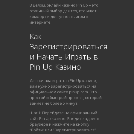
В целом, онлайн казино Pin Up – это
отличный выбор для тех, кто ищет
комфорт и доступность игры в
интернете.
Как
Зарегистрироваться
и Начать Играть в
Pin Up Казино
Для начала играть в Pin Up казино,
вам нужно зарегистрироваться на
официальном сайте pinup.com. Это
простой и быстрый процесс, который
займет не более 5 минут.
Шаг 1: Перейдите на официальный
сайт Pin Up казино. Введите адрес в
браузере и нажмите на кнопку
“Войти” или “Зарегистрироваться”.