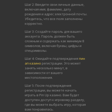
Шаг 2: Введите свои личные данные,
включая имя, фамилию, дату
рождения и адрес электронной почты.
Убедитесь, что все поля заполнены
корректно.
Шаг 3: Создайте пароль для вашего
аккаунта. Пароль должен быть
сложным и содержать как минимум 8
символов, включая буквы, цифры и
спецсимволы.
Шаг 4: Ожидайте подтверждения
пин
ап казино
регистрации. Это может
занять несколько минут, в
зависимости от вашего
местоположения.
Шаг 5: После подтверждения
регистрации, вы можете начать
играть в Pin Up казино. Вам будет
доступен доступ к игровому разделу,
где вы можете выбрать игру, которая
вам понравилась.