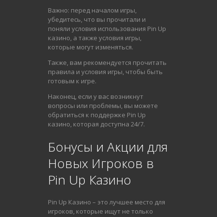
Важно: перед началом игры,
убедитесь, что вы прочитали и
поняли условия использования Pin Up
казино, а также условия игры,
которые могут изменяться.
Также, вам рекомендуется прочитать
правила и условия игры, чтобы быть
готовым к игре.
Наконец, если у вас возникнут
вопросы или проблемы, вы можете
обратиться к поддержке Pin Up
казино, которая доступна 24/7.
Бонусы и Акции для
Новых Игроков в
Pin Up Казино
Pin Up Казино – это лучшее место для
игроков, которые ищут не только