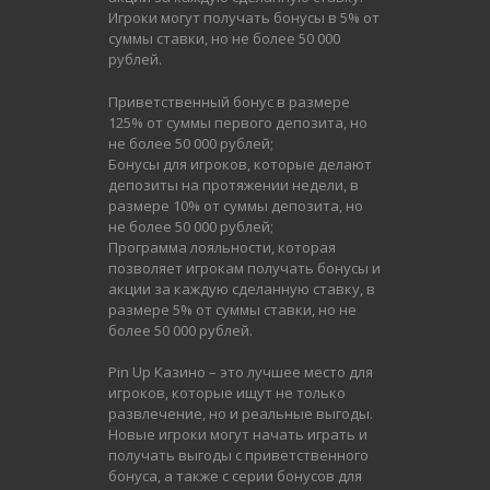
Игроки могут получать бонусы в 5% от
суммы ставки, но не более 50 000
рублей.
Приветственный бонус в размере
125% от суммы первого депозита, но
не более 50 000 рублей;
Бонусы для игроков, которые делают
депозиты на протяжении недели, в
размере 10% от суммы депозита, но
не более 50 000 рублей;
Программа лояльности, которая
позволяет игрокам получать бонусы и
акции за каждую сделанную ставку, в
размере 5% от суммы ставки, но не
более 50 000 рублей.
Pin Up Казино – это лучшее место для
игроков, которые ищут не только
развлечение, но и реальные выгоды.
Новые игроки могут начать играть и
получать выгоды с приветственного
бонуса, а также с серии бонусов для