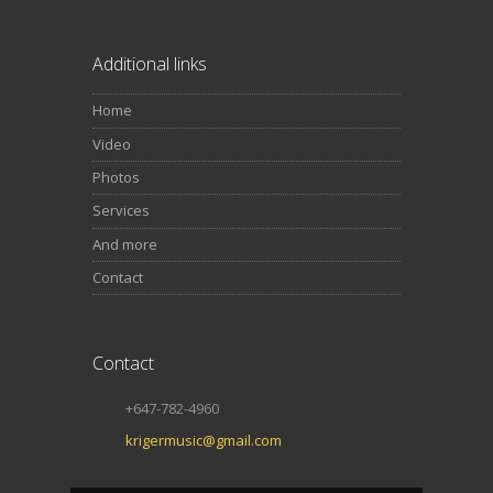
Additional links
Home
Video
Photos
Services
And more
Contact
Contact
+647-782-4960
krigermusic@gmail.com