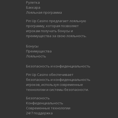
Рулетка
Баккара
Лояльная программа
Pin Up Casino предлагает лояльную
программу, которая позволяет
игрокам получать бонусы и
преимущества за свою лояльность.
Бонусы
Преимущества
Лояльность
Безопасность и конфиденциальность
Pin Up Casino обеспечивает
безопасность и конфиденциальность
игроков, используя современные
технологии и системы безопасности.
Безопасность
Конфиденциальность
Современные технологии
24/7 поддержка