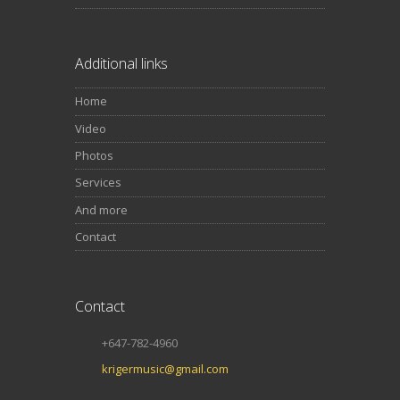
Additional links
Home
Video
Photos
Services
And more
Contact
Contact
+647-782-4960
krigermusic@gmail.com