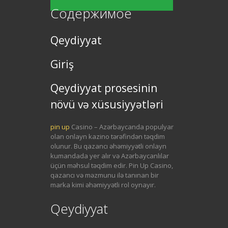
Содержимое
Qeydiyyat
Giriş
Qeydiyyat prosesinin
növü və xüsusiyyətləri
pin up
Casino – Azərbaycanda populyar
olan onlayn kazino tərəfindən təqdim
olunur. Bu qazancı əhəmiyyətli onlayn
kumandada yer alır və Azərbaycanlılar
üçün məhsul təqdim edir. Pin Up Casino,
qazancı və məzmunu ilə tanınan bir
marka kimi əhəmiyyətli rol oynayır.
Qeydiyyat