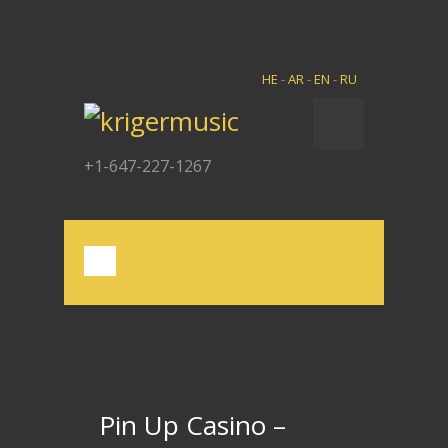
HE
AR
EN
RU
+1-647-227-1267
Pin Up Casino –