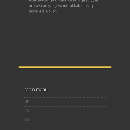
Azərbaycanda onlayn casino qeydiyyat
prosesi ən yaxşı və mürəkkəb olaraq
təsvir edilə bilər.
Main menu
HE
AR
EN
RU