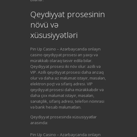
Qeydiyyat prosesinin
növü və
xüsusiyyətləri
Pin Up Casino – Azərbaycanda onlayn
casino qeydiyyat prosesi ən yaxşı və
mürəkkəb olaraq təsvir edilə bilər.
Qeydiyyat prosesi iki növ olur: azıllı və
VIP. Azıllı qeydiyyat prosesi daha ənzaq
olur və daha az məlumat istəyir, məsələn,
elektron poçt və sifariş adresi. VIP
qeydiyyat prosesi daha mürəkkəbdir və
daha çox məlumat istəyir, məsələn,
sənətçilik, sifariş adresi, telefon nömrəsi
və bank hesab məlumatları.
Qeydiyyat prosesində xüsusiyyətlər
arasında:
Pin Up Casino – Azərbaycanda onlayn