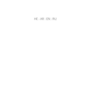
HE
AR
EN
RU
Stay connected