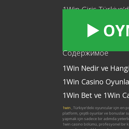
1Win Giriş Türkiye’
▶️ O
Содержимое
1Win Nedir ve Hangi
1Win Casino Oyunlar
1Win Bet ve 1Win C
1win
, Türkiye’deki oyuncular için en po
platform, çeşitli oyunlar ve bonuslar
yapmak için sadece bir adımda yeterli
1win casino bölümü, profesyonel bir kul