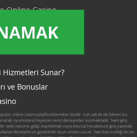
de Online Casino
YNAMAK
 Hizmetleri Sunar?
ı ve Bonuslar
asino
püler online casino platformlarından biridir. 1vin adı ile de bilinen bu
 sunarak oyunculara heyecan verici deneyimler sunmaktadır. 1win giriş
dir: web sitesine gidip, kaydolmak veya mevcut hesabınıza giriş yapmak.
lanıcı deneyimi ve güvenli bir oyun ortamı sunar. 1win bet özelliği ile ise