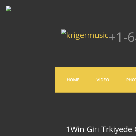
+1-6
HOME
VIDEO
PHO
1Win Giri Trkiyede