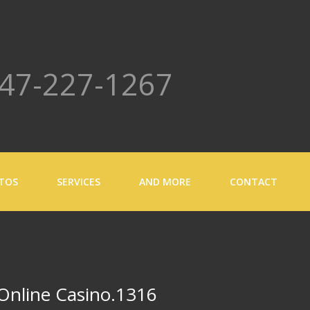
47-227-1267
TOS
SERVICES
AND MORE
CONTACT
 Online Casino.1316