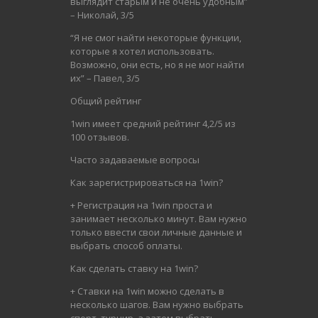
выглядит старым и не очень удобным”
– Николай, 3/5
“Я не смог найти некоторые функции,
которые я хотел использовать.
Возможно, они есть, но я не мог найти
их” – Павел, 3/5
Общий рейтинг
1win имеет средний рейтинг 4,2/5 из
100 отзывов.
Часто задаваемые вопросы
Как зарегистрироваться на 1win?
+ Регистрация на 1win проста и
занимает несколько минут. Вам нужно
только ввести свои личные данные и
выбрать способ оплаты.
Как сделать ставку на 1win?
+ Ставки на 1win можно сделать в
несколько шагов. Вам нужно выбрать