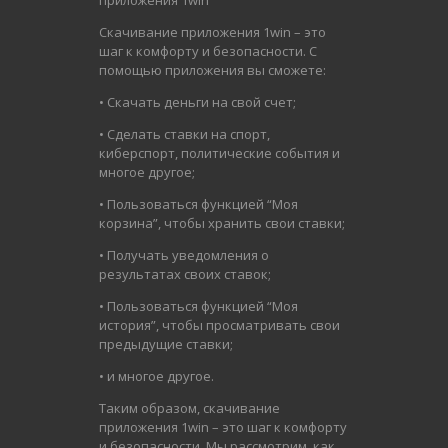
приложения 1win
Скачивание приложения 1win – это
шаг к комфорту и безопасности. С
помощью приложения вы сможете:
• Скачать деньги на свой счет;
• Сделать ставки на спорт,
киберспорт, политические события и
многое другое;
• Пользоваться функцией “Моя
корзина”, чтобы хранить свои ставки;
• Получать уведомления о
результатах своих ставок;
• Пользоваться функцией “Моя
история”, чтобы просматривать свои
предыдущие ставки;
• и многое другое.
Таким образом, скачивание
приложения 1win – это шаг к комфорту
и безопасности. Мы рассмотрим, как