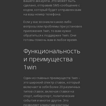
вашего аккаунта. Это может быть
сделано, отправив SMS-сообщение с
кодом, который будет отправлен вам
на ваш номер телефона.
Если у вас возникли какие-либо
вопросы или проблемы при установке
приложения 1win, то вам нужно
обратиться к поддержке 1win. Они
готовы помочь вам в любое время.
Функциональность
и преимущества
1win
Один из главных преимуществ 1win –
это широкий спектр ставок, который
включает в себя более 20 различных
типов ставок, включая ставки на
спорт, киберспорт, политические
события и многое другое. Это
позволяет клиентам конторы