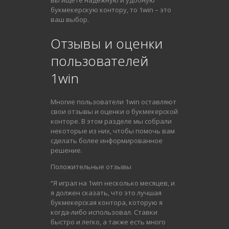
вы ищете надежную и удобную
букмекерскую контору, то 1win – это
ваш выбор.
Отзывы и оценки
пользователей
1win
Многие пользователи 1win оставляют
свои отзывы и оценки о букмекерской
конторе. В этом разделе мы собрали
некоторые из них, чтобы помочь вам
сделать более информированное
решение.
Положительные отзывы
“Я играл на 1win несколько месяцев, и
я должен сказать, что это лучшая
букмекерская контора, которую я
когда-либо использовал. Ставки
быстро и легко, а также есть много