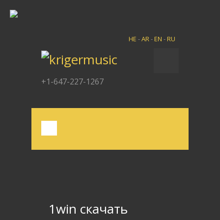
HE
AR
EN
RU
+1-647-227-1267
1win скачать