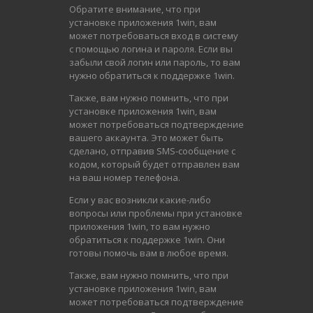
Обратите внимание, что при
установке приложения 1win, вам
может потребоваться вход в систему
с помощью логина и пароля. Если вы
забыли свой логин или пароль, то вам
нужно обратиться к поддержке 1win.
Также, вам нужно помнить, что при
установке приложения 1win, вам
может потребоваться подтверждение
вашего аккаунта. Это может быть
сделано, отправив SMS-сообщение с
кодом, который будет отправлен вам
на ваш номер телефона.
Если у вас возникли какие-либо
вопросы или проблемы при установке
приложения 1win, то вам нужно
обратиться к поддержке 1win. Они
готовы помочь вам в любое время.
Также, вам нужно помнить, что при
установке приложения 1win, вам
может потребоваться подтверждение