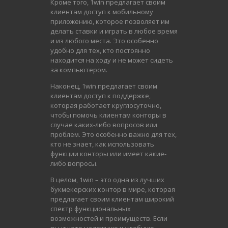
Кроме того, 1win предлагает своим
клиентам доступ к мобильному
приложению, которое позволяет им
делать ставки и играть в любое время
и из любого места. Это особенно
удобно для тех, кто постоянно
находится на ходу и не может сидеть
за компьютером.
Наконец, 1win предлагает своим
клиентам доступ к поддержке,
которая работает круглосуточно,
чтобы помочь клиентам конторы в
случае каких-либо вопросов или
проблем. Это особенно важно для тех,
кто не знает, как использовать
функции конторы или имеет какие-
либо вопросы.
В целом, 1win – это одна из лучших
букмекерских контор в мире, которая
предлагает своим клиентам широкий
спектр функциональных
возможностей и преимуществ. Если