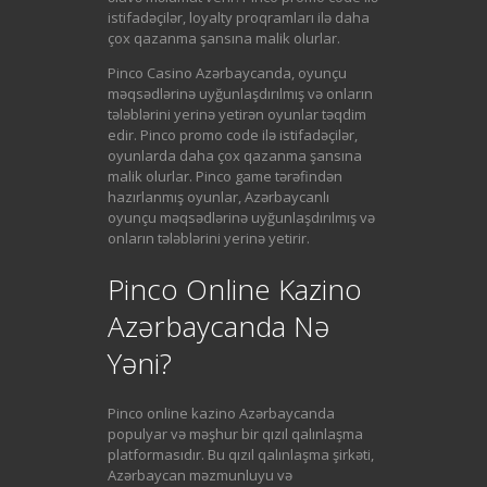
istifadəçilər, loyalty proqramları ilə daha
çox qazanma şansına malik olurlar.
Pinco Casino Azərbaycanda, oyunçu
məqsədlərinə uyğunlaşdırılmış və onların
tələblərini yerinə yetirən oyunlar təqdim
edir. Pinco promo code ilə istifadəçilər,
oyunlarda daha çox qazanma şansına
malik olurlar. Pinco game tərəfindən
hazırlanmış oyunlar, Azərbaycanlı
oyunçu məqsədlərinə uyğunlaşdırılmış və
onların tələblərini yerinə yetirir.
Pinco Online Kazino
Azərbaycanda Nə
Yəni?
Pinco online kazino Azərbaycanda
populyar və məşhur bir qızıl qalınlaşma
platformasıdır. Bu qızıl qalınlaşma şirkəti,
Azərbaycan məzmunluyu və