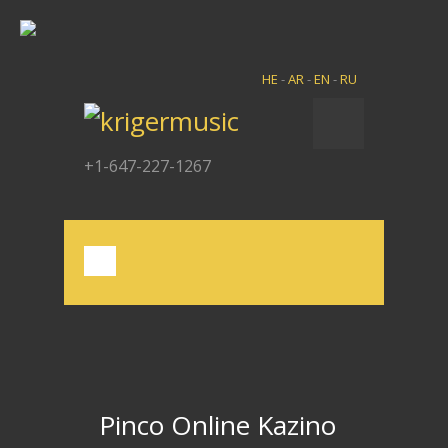
HE
AR
EN
RU
+1-647-227-1267
Pinco Online Kazino