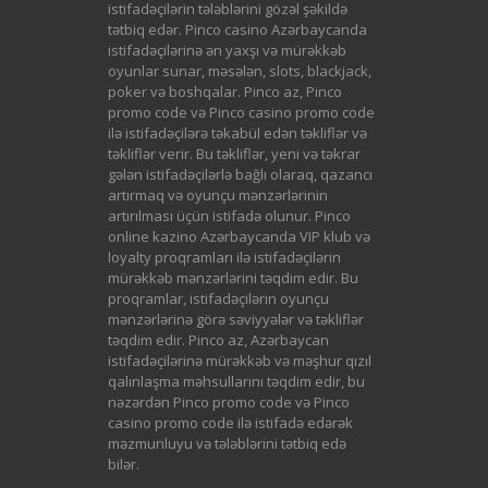
istifadəçilərin tələblərini gözəl şəkildə
tətbiq edər. Pinco casino Azərbaycanda
istifadəçilərinə ən yaxşı və mürəkkəb
oyunlar sunar, məsələn, slots, blackjack,
poker və boshqalar. Pinco az, Pinco
promo code və Pinco casino promo code
ilə istifadəçilərə təkabül edən təkliflər və
təkliflər verir. Bu təkliflər, yeni və təkrar
gələn istifadəçilərlə bağlı olaraq, qazancı
artırmaq və oyunçu mənzərlərinin
artırılması üçün istifadə olunur. Pinco
online kazino Azərbaycanda VIP klub və
loyalty proqramları ilə istifadəçilərin
mürəkkəb mənzərlərini təqdim edir. Bu
proqramlar, istifadəçilərin oyunçu
mənzərlərinə görə səviyyələr və təkliflər
təqdim edir. Pinco az, Azərbaycan
istifadəçilərinə mürəkkəb və məşhur qızıl
qalınlaşma məhsullarını təqdim edir, bu
nəzərdən Pinco promo code və Pinco
casino promo code ilə istifadə edərək
məzmunluyu və tələblərini tətbiq edə
bilər.