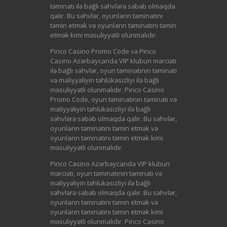
təminatı ilə bağlı səhvlərə səbəb olmaqda
qalır. Bu səhvlər, oyunların təminatını
təmin etmək və oyunların təminatını təmin
etmək kimi məsuliyyətli olunmalıdır.
Pinco Casino Promo Code və Pinco
Casino Azərbaycanda VIP klubun mərciəti
ilə bağlı səhvlər, oyun təminatının təminatı
və maliyyəliyin təhlükəsizliyi ilə bağlı
məsuliyyətli olunmalıdır. Pinco Casino
Promo Code, oyun təminatının təminatı və
maliyyəliyin təhlükəsizliyi ilə bağlı
səhvlərə səbəb olmaqda qalır. Bu səhvlər,
oyunların təminatını təmin etmək və
oyunların təminatını təmin etmək kimi
məsuliyyətli olunmalıdır.
Pinco Casino Azərbaycanda VIP klubun
mərciəti, oyun təminatının təminatı və
maliyyəliyin təhlükəsizliyi ilə bağlı
səhvlərə səbəb olmaqda qalır. Bu səhvlər,
oyunların təminatını təmin etmək və
oyunların təminatını təmin etmək kimi
məsuliyyətli olunmalıdır. Pinco Casino