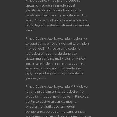
Pinco Casino, Pinco promo code ilə
qazancınızda əlavə mədəniyyət
yaratmaq üçün məşhur Pinco game
tərəfindən hazırlanmış oyunları təqdim
edir. Pinco az və Pinco casino arasında
istifadəçilərinə əlavə məlumat və təminat
verir.
Pinco Casino Azərbaycanda məşhur və
tərəqqi etmiş bir oyun xidməti tərəfindən
məhsul edilir. Pinco promo code ilə
istifadəçilər, oyunlarda daha çox
qazanma şansına malik olurlar. Pinco
game tərəfindən hazırlanmış oyunlar,
Azərbaycanlı oyunçu məqsədlərinə
uyğunlaşdırılmış və onların tələblərini
yerinə yetirir.
Pinco Casino Azərbaycanda VIP klub və
loyalty proqramları ilə istifadəçilərinə
əlavə təminat və məlumat verir. Pinco az
və Pinco casino arasında məşhur
proqramlar, istifadəçilərin oyun
oynayışında və qazanma şanslarında
əlavə məlumat verir. Pinco promo code ilə