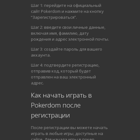
Шаг 1: перейдите на официальный
сайт Pokerdom и нажмите на кнопку
“Зарегистрироваться”.
Шаг 2: введите свои личные данные,
включая имя, фамилию, дату
рождения и адрес электронной почты.
Шаг 3: создайте пароль для вашего
аккаунта.
Шаг 4: подтвердите регистрацию,
отправив код, который будет
отправлен на ваш электронный
адрес.
Как начать играть в
Pokerdom после
регистрации
После регистрации вы можете начать
играть в любые игры, доступные на
сайте. Для начала игры в покер,