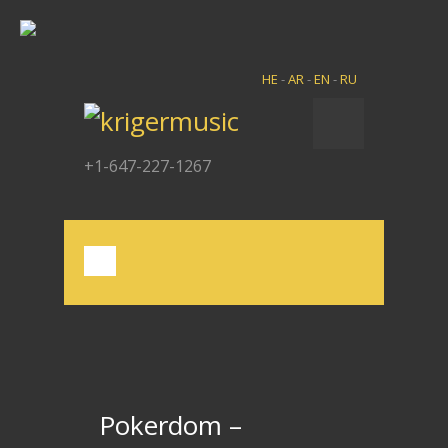
HE
AR
EN
RU
+1-647-227-1267
Pokerdom –