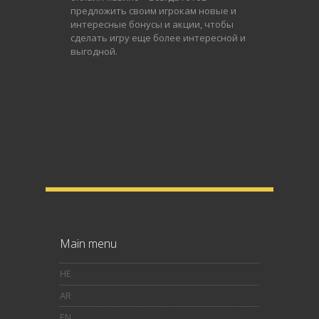
предложить своим игрокам новые и
интересные бонусы и акции, чтобы
сделать игру еще более интересной и
выгодной.
Main menu
HE
AR
EN