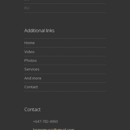
RU
Additional links
Home
Video
Photos
Services
And more
Contact
Contact
+647-782-4960
krigermusic@gmail.com