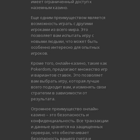
имеет ограниченный доступ к
наземным казино.
Еще одним преимуществом является
возможность играть с другими
игроками из всего мира. Это
позволяет вам испытать игру с
новыми людьми, что может быть
особенно интересно для опытных
игроков.
Кроме того, онлайн-казино, такие как
Pokerdom, предлагают множество игр
и вариантов ставок. Это позволяет
вам выбрать игру, которая лучше
всего подходит вам, и изменять свои
стратегии в зависимости от
результата.
Огромное преимущество онлайн-
казино – это безопасность и
конфиденциальность. Все транзакции
и данные хранятся на защищенных
серверах, что обеспечивает
безопасность вашего счета и