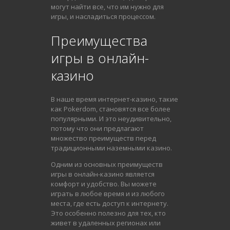
могут найти все, что им нужно для
игры, и насладиться процессом.
Преимущества
игры в онлайн-
казино
В наше время интернет-казино, такие
как Pokerdom, становятся все более
популярными. И это неудивительно,
потому что они предлагают
множество преимуществ перед
традиционными наземными казино.
Одним из основных преимуществ
игры в онлайн-казино является
комфорт и удобство. Вы можете
играть в любое время и из любого
места, где есть доступ к интернету.
Это особенно полезно для тех, кто
живет в удаленных регионах или