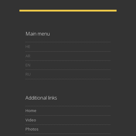
Main menu
HE
AR
EN
RU
Additional links
Home
Video
Photos