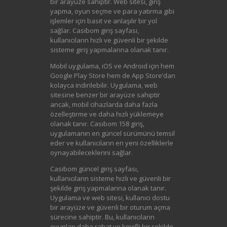
bir arayüze sahiptir. Web sitesi, giriş
yapma, oyun seçme ve para yatırma gibi
işlemler için basit ve anlaşılır bir yol
sağlar. Casıbom giriş sayfası,
kullanıcıların hızlı ve güvenli bir şekilde
sisteme giriş yapmalarına olanak tanır.
Mobil uygulama, iOS ve Android için hem
Google Play Store hem de App Store’dan
kolayca indirilebilir. Uygulama, web
sitesine benzer bir arayüze sahiptir
ancak, mobil cihazlarda daha fazla
özelleştirme ve daha hızlı yüklemeye
olanak tanır. Casıbom 158 giriş,
uygulamanın en güncel sürümünü temsil
eder ve kullanıcıların en yeni özelliklerle
oynayabileceklerini sağlar.
Casıbom güncel giriş sayfası,
kullanıcıların sisteme hızlı ve güvenli bir
şekilde giriş yapmalarına olanak tanır.
Uygulama ve web sitesi, kullanıcı dostu
bir arayüze ve güvenli bir oturum açma
sürecine sahiptir. Bu, kullanıcıların
oyunları daha rahat ve keyifli bir şekilde