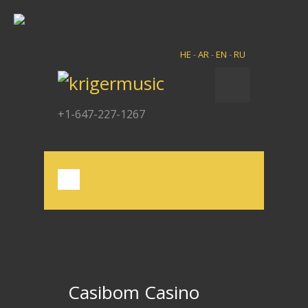
HE
AR
EN
RU
+1-647-227-1267
Casibom Casino