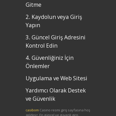
Gitme
2. Kaydolun veya Giriş
Yapın
3. Güncel Giriş Adresini
Kontrol Edin
4. Güvenliğiniz İçin
Önlemler
Uygulama ve Web Sitesi
Yardımcı Olarak Destek
ve Güvenlik
casibom
Casino resmi giriş sayfasına hoş
geldiniz. En güncel ve güvenli giriş