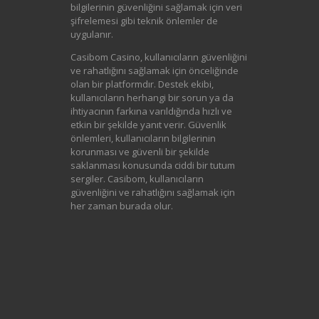
bilgilerinin güvenliğini sağlamak için veri
şifrelemesi gibi teknik önlemler de
uygulanır.
Casibom Casino, kullanıcıların güvenliğini
ve rahatlığını sağlamak için önceliğinde
olan bir platformdır. Destek ekibi,
kullanıcıların herhangi bir sorun ya da
ihtiyacının farkına varıldığında hızlı ve
etkin bir şekilde yanıt verir. Güvenlik
önlemleri, kullanıcıların bilgilerinin
korunması ve güvenli bir şekilde
saklanması konusunda ciddi bir tutum
sergiler. Casibom, kullanıcıların
güvenliğini ve rahatlığını sağlamak için
her zaman burada olur.