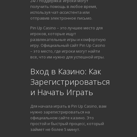
24/7 поддержка: игроки могут
получить помощь в любое время,
используя чат-ассистента или
отправив электронное письмо.
Pin Up Casino – это лучшее место для
игроков, которые ищут
развлекательные игры и комфортную
игру. Официальный сайт Pin Up Casino
– это место, где игроки могут найти
все, что им нужно для успешной игры.
Вход в Казино: Как
Зарегистрироваться
и Начать Играть
Для начала играть в Pin Up Casino, вам
нужно зарегистрироваться на
официальном сайте казино. Это
простой и быстрый процесс, который
займет не более 5 минут.