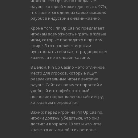
игроков. Pin Up Casino предлагает
payout, который может достигать 97%,
что является одним из самых высоких
payout в индустрии онлайн-казино.
Кроме того, Pin Up Casino предлагает
игрокам возможность играть в живые
игры, которые проводятся в прямом
эфире. Это позволяет игрокам
чувствовать себя как в традиционном
казино, а не в онлайн-казино.
В целом, Pin Up Casino – это отличное
место для игроков, которые ищут
развлекательные игры и высокие
payout. Сайт casino имеет простой и
удобный интерфейс, который
позволяет игрокам легко найти игру,
которая им понравится.
Важно: перед игрой на Pin Up Casino,
игроки должны убедиться, что они
достигли возраста 18 лет и что игра
является легальной в их регионе.