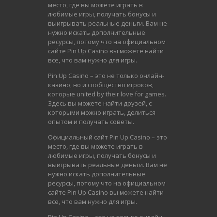
место, где вы можете играть в
любимые игры, получать бонусы и
выигрывать реальные деньги. Вам не
нужно искать дополнительные
ресурсы, потому что на официальном
сайте Pin Up Casino вы можете найти
все, что вам нужно для игры.
Pin Up Casino – это не только онлайн-
казино, но и сообщество игроков,
которые united by their love for games.
Здесь вы можете найти друзей, с
которыми можно играть, делиться
опытом и получать советы.
Официальный сайт Pin Up Casino – это
место, где вы можете играть в
любимые игры, получать бонусы и
выигрывать реальные деньги. Вам не
нужно искать дополнительные
ресурсы, потому что на официальном
сайте Pin Up Casino вы можете найти
все, что вам нужно для игры.