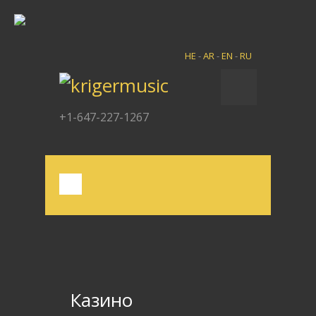
HE
AR
EN
RU
+1-647-227-1267
Казино