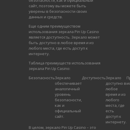
безопасности, как и официальный
сайт, поэтому вы можете быть
уверены в безопасности своих
данных и средств.
Еще одним преимуществом
использования зеркала Pin Up Casino
является доступность. Зеркало может
быть доступно в любое время и из
любого места, где есть доступ к
интернету.
Таблица преимуществ использования
зеркала Pin Up Casino:
Безопасность
Зеркало
Доступность
Зеркало
П
обеспечивает
доступно в
и
аналогичный
любое
уровень
время и из
безопасности,
любого
как и
места, где
официальный
есть
сайт.
доступ к
интернету.
В целом, зеркало Pin Up Casino – это