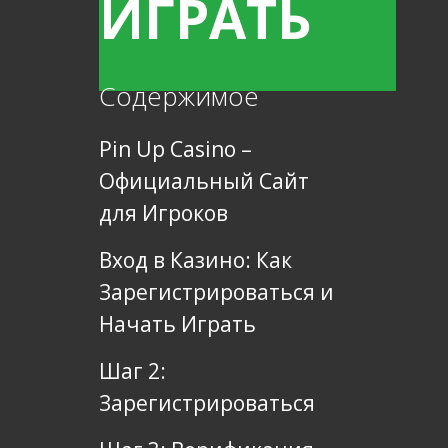
ИГРАТЬ
Содержимое
Pin Up Casino –
Официальный Сайт
для Игроков
Вход в Казино: Как
Зарегистрироваться и
Начать Играть
Шаг 2:
Зарегистрироваться