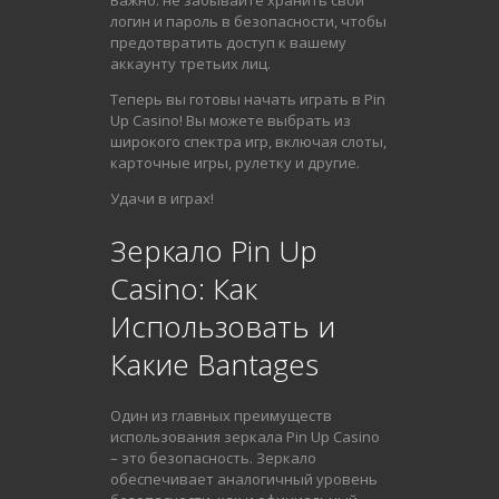
Важно: не забывайте хранить свои
логин и пароль в безопасности, чтобы
предотвратить доступ к вашему
аккаунту третьих лиц.
Теперь вы готовы начать играть в Pin
Up Casino! Вы можете выбрать из
широкого спектра игр, включая слоты,
карточные игры, рулетку и другие.
Удачи в играх!
Зеркало Pin Up
Casino: Как
Использовать и
Какие Вantages
Один из главных преимуществ
использования зеркала Pin Up Casino
– это безопасность. Зеркало
обеспечивает аналогичный уровень