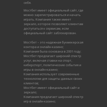
себя.
Мостбет имеет официальный сайт, где
можно зарегистрироваться и начать
играть. Компания также имеет
зеркало, которое позволяет клиентам
доступаться к сервисам, если
официальный сайт заблокирован.
Мостбет – это надежная букмекерская
контора и онлайн-казино;
Компания была основана в 2001 году;
Мостбет предлагает широкий спектр
услуг, включая ставки на спорт,
киберспорт, политические события и
игры в онлайн-казино;
Компания использует современные
технологии для защиты данных своих
клиентов;
Мостбет имеет официальный сайт и
зеркало;
Компания предлагает широкий спектр
игр в онлайн-казино;