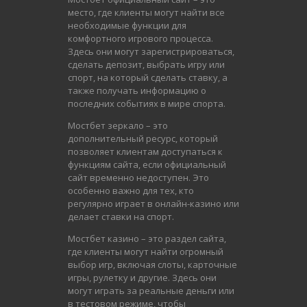
место, где клиенты могут найти все
необходимые функции для
комфортного игрового процесса.
Здесь они могут зарегистрироваться,
сделать депозит, выбрать игру или
спорт, на который сделать ставку, а
также получать информацию о
последних событиях в мире спорта.
Мостбет зеркало – это
дополнительный ресурс, который
позволяет клиентам доступаться к
функциям сайта, если официальный
сайт временно недоступен. Это
особенно важно для тех, кто
регулярно играет в онлайн-казино или
делает ставки на спорт.
Мостбет казино – это раздел сайта,
где клиенты могут найти огромный
выбор игр, включая слоты, карточные
игры, рулетку и другие. Здесь они
могут играть за реальные деньги или
в тестовом режиме, чтобы