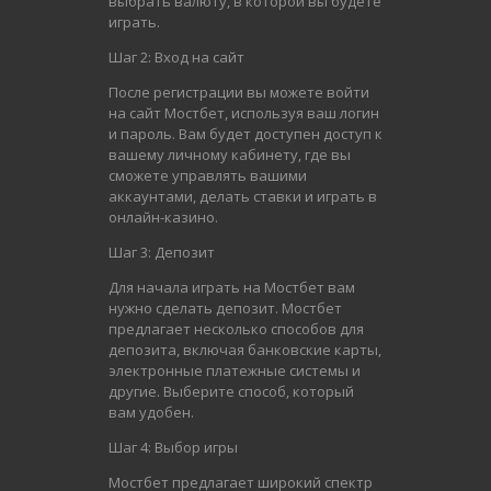
выбрать валюту, в которой вы будете
играть.
Шаг 2: Вход на сайт
После регистрации вы можете войти
на сайт Мостбет, используя ваш логин
и пароль. Вам будет доступен доступ к
вашему личному кабинету, где вы
сможете управлять вашими
аккаунтами, делать ставки и играть в
онлайн-казино.
Шаг 3: Депозит
Для начала играть на Мостбет вам
нужно сделать депозит. Мостбет
предлагает несколько способов для
депозита, включая банковские карты,
электронные платежные системы и
другие. Выберите способ, который
вам удобен.
Шаг 4: Выбор игры
Мостбет предлагает широкий спектр