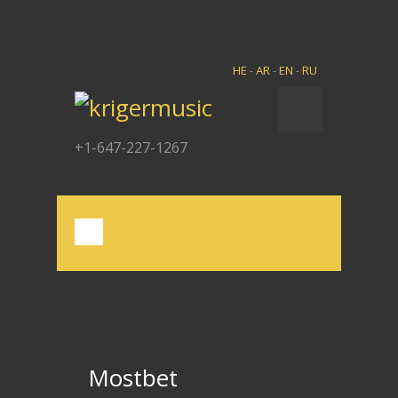
HE
AR
EN
RU
+1-647-227-1267
Mostbet