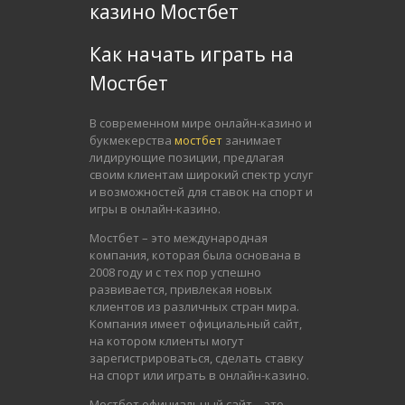
казино Мостбет
Как начать играть на
Мостбет
В современном мире онлайн-казино и
букмекерства
мостбет
занимает
лидирующие позиции, предлагая
своим клиентам широкий спектр услуг
и возможностей для ставок на спорт и
игры в онлайн-казино.
Мостбет – это международная
компания, которая была основана в
2008 году и с тех пор успешно
развивается, привлекая новых
клиентов из различных стран мира.
Компания имеет официальный сайт,
на котором клиенты могут
зарегистрироваться, сделать ставку
на спорт или играть в онлайн-казино.
Мостбет официальный сайт – это