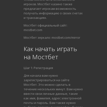
игроков. Мостбет казино также
предлагает игрокам возможность
получать информацию о своих счетах
и транзакциях.
Мостбет официальный сайт:
mostbet.com
Мостбет зеркало: mostbet.com/mirror
Как начать играть
на Мостбет
Шаг 1: Регистрация
Для начала вам нужно
зарегистрироваться на сайте
Мостбет. Это можно сделать в
течение нескольких минут. Вам нужно
ввести свои личные данные, такие
как имя, фамилия, адрес электронной
почты и пароль. Вам также нужно