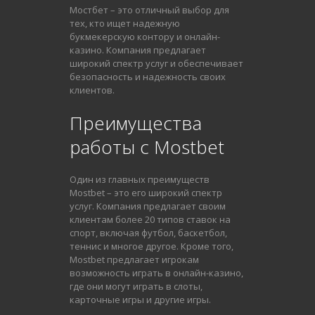
Мостбет – это отличный выбор для
тех, кто ищет надежную
букмекерскую контору и онлайн-
казино. Компания предлагает
широкий спектр услуг и обеспечивает
безопасность и надежность своих
клиентов.
Преимущества
работы с Mostbet
Один из главных преимуществ
Mostbet – это его широкий спектр
услуг. Компания предлагает своим
клиентам более 20 типов ставок на
спорт, включая футбол, баскетбол,
теннис и многое другое. Кроме того,
Mostbet предлагает игрокам
возможность играть в онлайн-казино,
где они могут играть в слоты,
карточные игры и другие игры.