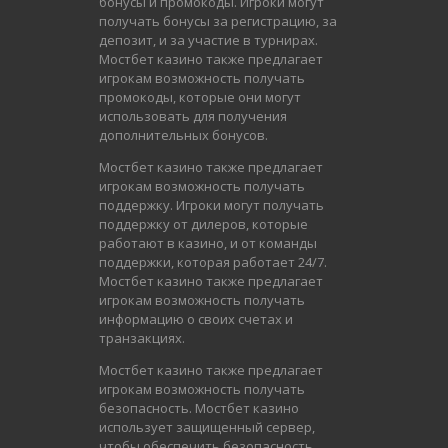
бонусы и промокоды. Игроки могут
получать бонусы за регистрацию, за
депозит, и за участие в турнирах.
Мостбет казино также предлагает
игрокам возможность получать
промокоды, которые они могут
использовать для получения
дополнительных бонусов.
Мостбет казино также предлагает
игрокам возможность получать
поддержку. Игроки могут получать
поддержку от дилеров, которые
работают в казино, и от команды
поддержки, которая работает 24/7.
Мостбет казино также предлагает
игрокам возможность получать
информацию о своих счетах и
транзакциях.
Мостбет казино также предлагает
игрокам возможность получать
безопасность. Мостбет казино
использует защищенный сервер,
чтобы обеспечить безопасность