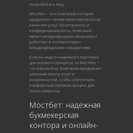
попробовать игру.
Мостбет – это компания, которая
предлагает своим клиентам высокое
качество услуг, безопасность и
конфиденциальность. Компания
имеет международную лицензию и
работает в соответствии с
международными стандартами.
Если вы ищете надежного партнера
для игрового процесса, то Мостбет –
это ваш выбор. Компания предлагает
широкий спектр услуг и
возможностей, чтобы обеспечить
комфортный игровой процесс для
своих клиентов.
Мостбет: надежная
букмекерская
контора и онлайн-