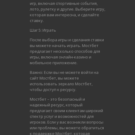
игр, включая спортивные события,
лото, рулетку и другие. Выберите игру,
которая вам интересна, и сделайте
ставку.
Шаг 5: Играть
После выбора игры и сделания ставки
вы можете начать играть. Мостбет
предлагает несколько способов для
игры, включая онлайн-казино и
мобильное приложение.
Важно: Если вы не можете войти на
сайт Мостбет, вы можете
использовать зеркало Мостбет,
чтобы доступ к ресурсу.
Мостбет – это безопасный и
надежный ресурс, который
предлагает своим клиентам широкий
спектр услуг и возможностей для
игроков. Если у вас возникли вопросы
или проблемы, вы можете обратиться
к поддержке Мостбет, которая