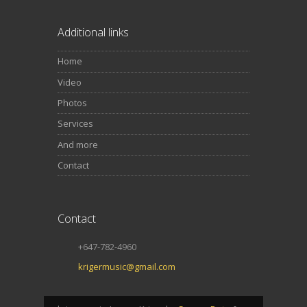
Additional links
Home
Video
Photos
Services
And more
Contact
Contact
+647-782-4960
krigermusic@gmail.com