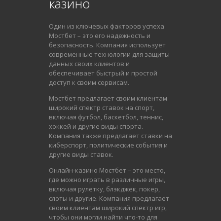
казино
Один из ключевых факторов успеха
Мостбет – это его надежность и
безопасность. Компания использует
современные технологии для защиты
данных своих клиентов и
обеспечивает быстрый и простой
доступ к своим сервисам.
Мостбет предлагает своим клиентам
широкий спектр ставок на спорт,
включая футбол, баскетбол, теннис,
хоккей и другие виды спорта.
Компания также предлагает ставки на
киберспорт, политические события и
другие виды ставок.
Онлайн-казино Мостбет – это место,
где можно играть в различные игры,
включая рулетку, блэкджек, покер,
слоты и другие. Компания предлагает
своим клиентам широкий спектр игр,
чтобы они могли найти что-то для