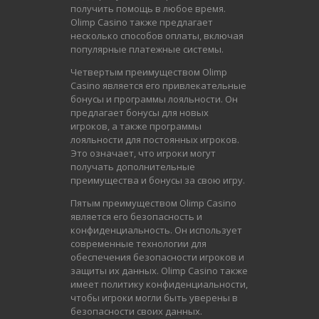
получить помощь в любое время.
Olimp Casino также предлагает
несколько способов оплаты, включая
популярные платежные системы.
Четвертым преимуществом Olimp
Casino является его привлекательные
бонусы и программы лояльности. Он
предлагает бонусы для новых
игроков, а также программы
лояльности для постоянных игроков.
Это означает, что игроки могут
получать дополнительные
преимущества и бонусы за свою игру.
Пятым преимуществом Olimp Casino
является его безопасность и
конфиденциальность. Он использует
современные технологии для
обеспечения безопасности игроков и
защиты их данных. Olimp Casino также
имеет политику конфиденциальности,
чтобы игроки могли быть уверены в
безопасности своих данных.