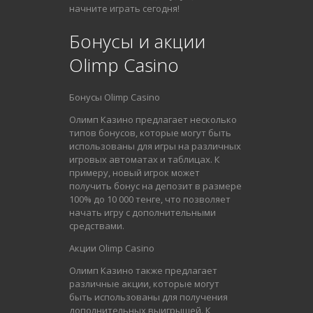
начните играть сегодня!
Бонусы и акции
Olimp Casino
Бонусы Olimp Casino
Олимп Казино предлагает несколько
типов бонусов, которые могут быть
использованы для игры на различных
игровых автоматах и таблицах. К
примеру, новый игрок может
получить бонус на депозит в размере
100% до 10 000 тенге, что позволяет
начать игру с дополнительными
средствами.
Акции Olimp Casino
Олимп Казино также предлагает
различные акции, которые могут
быть использованы для получения
дополнительных выигрышей. К