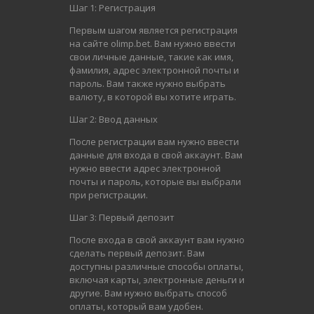
Шаг 1: Регистрация
Первым шагом является регистрация
на сайте olimp.bet. Вам нужно ввести
свои личные данные, такие как имя,
фамилия, адрес электронной почты и
пароль. Вам также нужно выбрать
валюту, в которой вы хотите играть.
Шаг 2: Ввод данных
После регистрации вам нужно ввести
данные для входа в свой аккаунт. Вам
нужно ввести адрес электронной
почты и пароль, которые вы выбрали
при регистрации.
Шаг 3: Первый депозит
После входа в свой аккаунт вам нужно
сделать первый депозит. Вам
доступны различные способы оплаты,
включая карты, электронные деньги и
другие. Вам нужно выбрать способ
оплаты, который вам удобен.