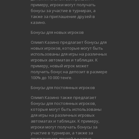
примеру, игроки могут получать
бонусы за участие в турнирах, а
также за приглашение друзей в
казино.
Бонусы для новых игроков
Олимп Казино предлагает бонусы для
новых игроков, которые могут быть
использованы для игры на различных
игровых автоматах и таблицах. К
примеру, новый игрок может
получить бонус на депозит в размере
100% до 10 000 тенге.
Бонусы для постоянных игроков
Олимп Казино также предлагает
бонусы для постоянных игроков,
которые могут быть использованы
для игры на различных игровых
автоматах и таблицах. К примеру,
игроки могут получать бонусы за
участие в турнирах, а также за
приглашение друзей в казино.