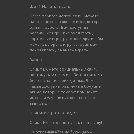
Шаг 4: Начать играть
После первого депозита вы можете
начать играть в любые игры, которые
вам интересны. Вам доступны
различные игры, включая слоты,
карточные игры, рулетку и другие. Вы
можете выбрать игру, которая вам
понравилась, и начать играть.
Важно!
Олимп БК – это официальный сайт,
поэтому вам не нужно беспокоиться о
безопасности своих данных. Вам
также доступны различные бонусы и
акции, которые помогут вам начать
играть и улучшить свои шансы на
выигрыш.
Начните играть сегодня!
Олимп БК – это ваш путь к выигрышу!
Не откладывайте до будущего –