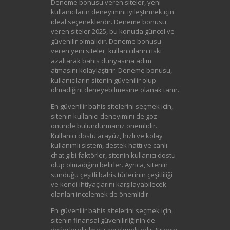
Deneme bonusu veren siteler, yeni
kullanıcıların deneyimini iyileştirmek için
ideal seçeneklerdir. Deneme bonusu
veren siteler 2025, bu konuda güncel ve
güvenilir olmalıdır. Deneme bonusu
veren yeni siteler, kullanıcıların riski
azaltarak bahis dünyasına adım
atmasını kolaylaştırır. Deneme bonusu,
kullanıcıların sitenin güvenilir olup
olmadığını deneyebilmesine olanak tanır.
En güvenilir bahis sitelerini seçmek için,
sitenin kullanıcı deneyimini de göz
önünde bulundurmanız önemlidir.
Kullanıcı dostu arayüz, hızlı ve kolay
kullanımlı sistem, destek hattı ve canlı
chat gibi faktörler, sitenin kullanıcı dostu
olup olmadığını belirler. Ayrıca, sitenin
sunduğu çeşitli bahis türlerinin çeşitliliği
ve kendi ihtiyaçlarını karşılayabilecek
olanları incelemek de önemlidir.
En güvenilir bahis sitelerini seçmek için,
sitenin finansal güvenilirliğinin de