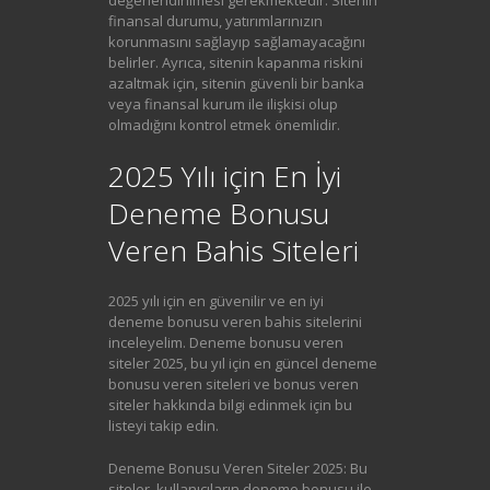
değerlendirilmesi gerekmektedir. Sitenin
finansal durumu, yatırımlarınızın
korunmasını sağlayıp sağlamayacağını
belirler. Ayrıca, sitenin kapanma riskini
azaltmak için, sitenin güvenli bir banka
veya finansal kurum ile ilişkisi olup
olmadığını kontrol etmek önemlidir.
2025 Yılı için En İyi
Deneme Bonusu
Veren Bahis Siteleri
2025 yılı için en güvenilir ve en iyi
deneme bonusu veren bahis sitelerini
inceleyelim. Deneme bonusu veren
siteler 2025, bu yıl için en güncel deneme
bonusu veren siteleri ve bonus veren
siteler hakkında bilgi edinmek için bu
listeyi takip edin.
Deneme Bonusu Veren Siteler 2025: Bu
siteler, kullanıcıların deneme bonusu ile