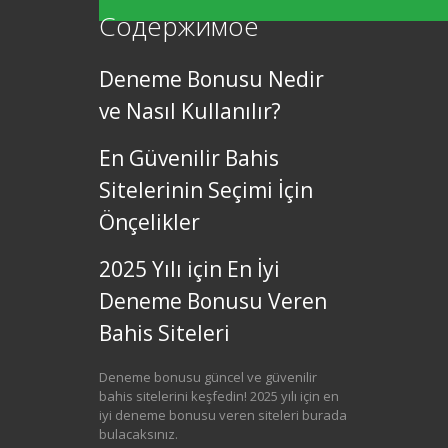
Содержимое
Deneme Bonusu Nedir
ve Nasıl Kullanılır?
En Güvenilir Bahis
Sitelerinin Seçimi İçin
Önçelikler
2025 Yılı için En İyi
Deneme Bonusu Veren
Bahis Siteleri
Deneme bonusu güncel ve güvenilir
bahis sitelerini keşfedin! 2025 yılı için en
iyi deneme bonusu veren siteleri burada
bulacaksınız.