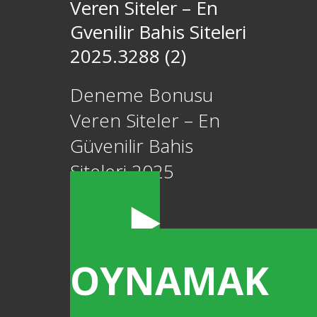
Veren Siteler – En
Gvenilir Bahis Siteleri
2025.3288 (2)
Deneme Bonusu
Veren Siteler – En
Güvenilir Bahis
Siteleri 2025
▶️
OYNAMAK