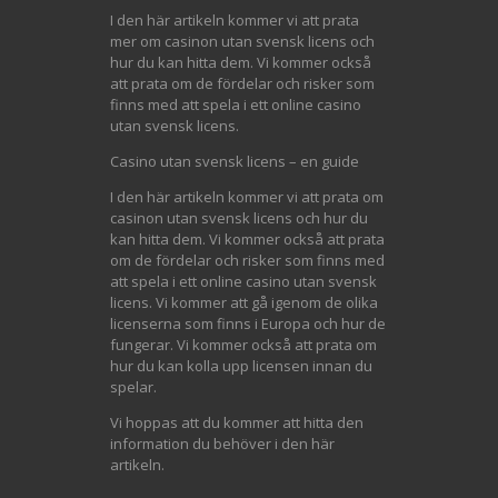
I den här artikeln kommer vi att prata
mer om casinon utan svensk licens och
hur du kan hitta dem. Vi kommer också
att prata om de fördelar och risker som
finns med att spela i ett online casino
utan svensk licens.
Casino utan svensk licens – en guide
I den här artikeln kommer vi att prata om
casinon utan svensk licens och hur du
kan hitta dem. Vi kommer också att prata
om de fördelar och risker som finns med
att spela i ett online casino utan svensk
licens. Vi kommer att gå igenom de olika
licenserna som finns i Europa och hur de
fungerar. Vi kommer också att prata om
hur du kan kolla upp licensen innan du
spelar.
Vi hoppas att du kommer att hitta den
information du behöver i den här
artikeln.