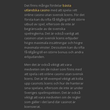
Det finns många fördelar
bästa
utländska casino
med att spela i ett
online casino utan svensk licens. För det
första kan du ofta få tillgång till ett större
utbud av spel, eftersom de inte är
begränsade av de svenska
spelreglerna. Det är också vanligt att
casinon utan svensk licens erbjuder
högre maximala insättningar och högre
maximala vinster. Dessutom kan du ofta
få tillgång till en större bonus och andra
erbjudanden.
Men det är också viktigt att vara
medveten om de risker som finns med
att spela i ett online casino utan svensk
licens. Det är till exempel viktigt att kolla
upp casinots licens och hur de hanterar
sina spelare, eftersom de inte är under
Sveriges spelinspektion. Det är också
viktigt att vara medveten om de regler
som gäller i det land där casinot är
licensierat.