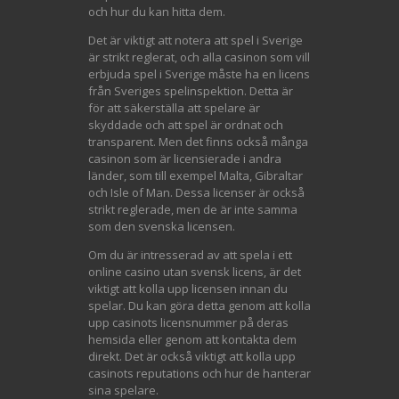
och hur du kan hitta dem.
Det är viktigt att notera att spel i Sverige
är strikt reglerat, och alla casinon som vill
erbjuda spel i Sverige måste ha en licens
från Sveriges spelinspektion. Detta är
för att säkerställa att spelare är
skyddade och att spel är ordnat och
transparent. Men det finns också många
casinon som är licensierade i andra
länder, som till exempel Malta, Gibraltar
och Isle of Man. Dessa licenser är också
strikt reglerade, men de är inte samma
som den svenska licensen.
Om du är intresserad av att spela i ett
online casino utan svensk licens, är det
viktigt att kolla upp licensen innan du
spelar. Du kan göra detta genom att kolla
upp casinots licensnummer på deras
hemsida eller genom att kontakta dem
direkt. Det är också viktigt att kolla upp
casinots reputations och hur de hanterar
sina spelare.