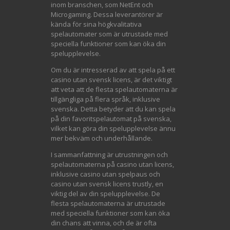
inom branschen, som NetEnt och
Microgaming. Dessa leverantörer är
kända för sina högkvalitativa
spelautomater som är utrustade med
speciella funktioner som kan öka din
spelupplevelse.
Om du är intresserad av att spela på ett
casino utan svensk licens, är det viktigt
att veta att de flesta spelautomaterna är
tillgängliga på flera språk, inklusive
svenska. Detta betyder att du kan spela
på din favoritspelautomat på svenska,
vilket kan göra din spelupplevelse ännu
mer bekväm och underhållande.
I sammanfattning är utrustningen och
spelautomaterna på casino utan licens,
inklusive casino utan spelpaus och
casino utan svensk licens trustly, en
viktig del av din spelupplevelse. De
flesta spelautomaterna är utrustade
med speciella funktioner som kan öka
din chans att vinna, och de är ofta