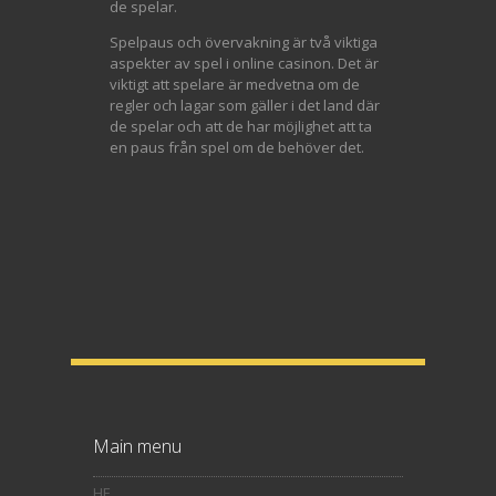
de spelar.
Spelpaus och övervakning är två viktiga
aspekter av spel i online casinon. Det är
viktigt att spelare är medvetna om de
regler och lagar som gäller i det land där
de spelar och att de har möjlighet att ta
en paus från spel om de behöver det.
Main menu
HE