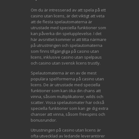
Om du är intresserad av att spela på ett
casino utan licens, är det viktigt att veta
att de flesta spelautomaterna är
utrustade med speciella funktioner som
kan påverka din spelupplevelse. I det
här avsnittet kommer vi att titta närmare
på utrustningen och spelautomaterna
som finns tillgängliga på casino utan
licens, inklusive casino utan spelpaus
och casino utan svensk licens trustly.
Spelautomaterna är en av de mest
populära spelformerna på casino utan
licens. De är utrustade med speciella
funktioner som kan öka din chans att
vinna, såsom multiplikatorer, wilds och
scatter. Vissa spelautomater har också
speciella funktioner som kan ge dig extra
chanser att vinna, såsom freespins och
bonusrundor.
Utrustningen på casino utan licens är
ofta utvecklad av ledande leverantörer