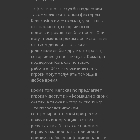
Эффективность службы поддержки
также является важным фактором.
Kent casino имеет команду опытных
специалистов, которые готовы
помочь игрокам в любое время. Они
могут помочь игрокам с регистрацией,
снятием депозита, а также с
решением любых других вопросов,
которые могут возникнуть. Команда
поддержки Kent casino также
работает 24/7, что означает, что
игроки могут получать помощь в
любое время.
Кроме того, Kent casino предлагает
игрокам доступ к информации о своих
счетах, а также к истории своих игр.
Это позволяет игрокам
контролировать свой прогресс и
получать информацию о своих
результатах. Это также помогает
игрокам планировать свои игры и
принимать более информированные