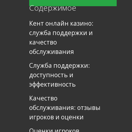
Содержимое
Кент онлайн казино:
служба поддержки и
качество
обслуживания
Служба поддержки:
доступность и
эффективность
Качество
обслуживания: отзывы
игроков и оценки
Оценки игроков