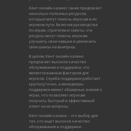
Кент онлайн казино также предлагает
несколько полезных ресурсов,
которые могут помочь игрокам в их
игровом пути. Включая руководства
по играм, стратегии и советы, эти
ресурсы могут помочь игрокам
улучшить свои навыки и увеличить
свои шансы на выигрыш.
В целом, Кент онлайн казино
предлагает высокое качество
обслуживания и поддержки, что
является важным фактором для
игроков. Служба поддержки работает
круглосуточно, а менеджеры
поддержки имеют обширные знания о
играх, что позволяет игрокам
получать быстрый и эффективный
ответ на их вопросы.
Кент онлайн казино – это выбор для
тех, кто ищет высокое качество
обслуживания и поддержки.