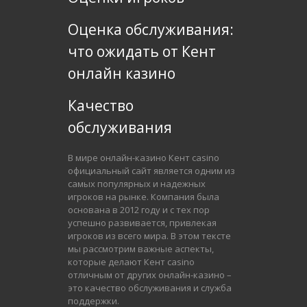
Оценка обслуживания:
что ожидать от Кент
онлайн казино
Качество
обслуживания
В мире онлайн-казино Кент casino
официальный сайт является одним из
самых популярных и надежных
игроков на рынке. Компания была
основана в 2012 году и с тех пор
успешно развивается, привлекая
игроков из всего мира. В этом тексте
мы рассмотрим важные аспекты,
которые делают Кент casino
отличным от других онлайн-казино –
это качество обслуживания и служба
поддержки.