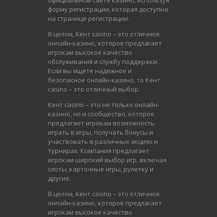
официальном сайте казино, используя
форму регистрации, которая доступна
на странице регистрации.
В целом, Кент casino – это отличное
онлайн-казино, которое предлагает
игрокам высокое качество
обслуживания и службу поддержки.
Если вы ищете надежное и
безопасное онлайн-казино, то Кент
casino – это отличный выбор.
Кент casino – это не только онлайн-
казино, но и сообщество, которое
предлагает игрокам возможность
играть в игры, получать бонусы и
участвовать в различных акциях и
турнирах. Компания предлагает
игрокам широкий выбор игр, включая
слоты, карточные игры, рулетку и
другие.
В целом, Кент casino – это отличное
онлайн-казино, которое предлагает
игрокам высокое качество