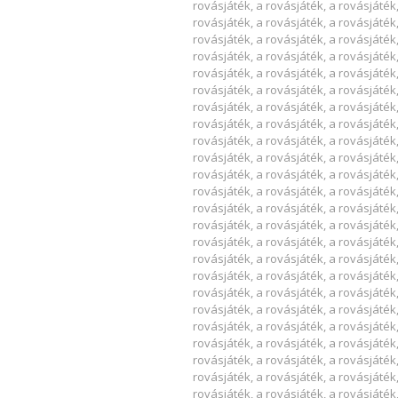
rovásjáték, a rovásjáték, a rovásjáték,
rovásjáték, a rovásjáték, a rovásjáték,
rovásjáték, a rovásjáték, a rovásjáték,
rovásjáték, a rovásjáték, a rovásjáték,
rovásjáték, a rovásjáték, a rovásjáték,
rovásjáték, a rovásjáték, a rovásjáték,
rovásjáték, a rovásjáték, a rovásjáték,
rovásjáték, a rovásjáték, a rovásjáték,
rovásjáték, a rovásjáték, a rovásjáték,
rovásjáték, a rovásjáték, a rovásjáték,
rovásjáték, a rovásjáték, a rovásjáték,
rovásjáték, a rovásjáték, a rovásjáték,
rovásjáték, a rovásjáték, a rovásjáték,
rovásjáték, a rovásjáték, a rovásjáték,
rovásjáték, a rovásjáték, a rovásjáték,
rovásjáték, a rovásjáték, a rovásjáték,
rovásjáték, a rovásjáték, a rovásjáték,
rovásjáték, a rovásjáték, a rovásjáték,
rovásjáték, a rovásjáték, a rovásjáték,
rovásjáték, a rovásjáték, a rovásjáték,
rovásjáték, a rovásjáték, a rovásjáték,
rovásjáték, a rovásjáték, a rovásjáték,
rovásjáték, a rovásjáték, a rovásjáték,
rovásjáték, a rovásjáték, a rovásjáték,