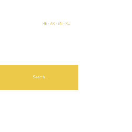
HE
AR
EN
RU
Stay connected